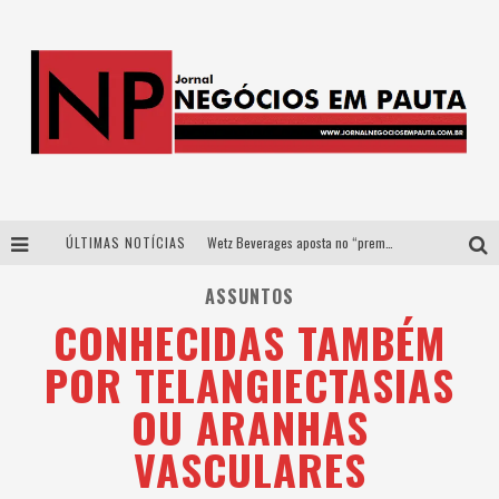
ÚLTIMAS NOTÍCIAS
Wetz Beverages aposta no “premium acessível” para democratizar a alta coquetelaria com garrafas de 1 litro
Apenas 20% das imobiliárias brasileiras utilizam IA e OLX quer mudar este cenário
ASSUNTOS
CONHECIDAS TAMBÉM
Como a Cortex seduziu Google, AWS e McDonald’s com IA para o go-to-market
POR TELANGIECTASIAS
Democratização do malte: Proibida utiliza estratégia de custo-benefício para o lazer do brasileiro
OU ARANHAS
VASCULARES