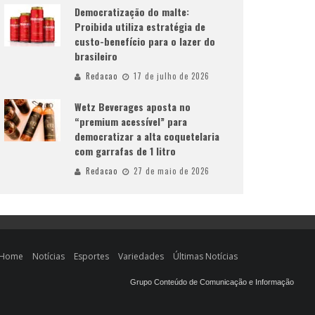
Democratização do malte:
Proibida utiliza estratégia de
custo-benefício para o lazer do
brasileiro
Redacao
17 de julho de 2026
Wetz Beverages aposta no
“premium acessível” para
democratizar a alta coquetelaria
com garrafas de 1 litro
Redacao
27 de maio de 2026
Home
Notícias
Esportes
Variedades
Últimas Notícias
Grupo Conteúdo de Comunicação e Informação