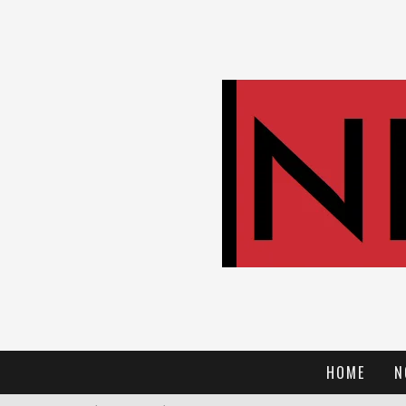
HOME
N