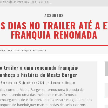
W
ETZ BEVERAGES APOSTA NO “PREMIUM ACESSÍVEL” PARA DEMOCRATIZAR A ALTA COQUETELARIA COM GARRAFAS DE 1 LITRO
A
PENAS 20% DAS IMOBILIÁRIAS BRASILEIRAS UTILIZAM IA E OLX QUER MUDAR ESTE CENÁRIO
ASSUNTOS
S DIAS NO TRAILER ATÉ A
C
OMO A CORTEX SEDUZIU GOOGLE, AWS E MCDONALD’S COM IA PARA O GO-TO-MARKET
FRANQUIA RENOMADA
D
EMOCRATIZAÇÃO DO MALTE: PROIBIDA UTILIZA ESTRATÉGIA DE CUSTO-BENEFÍCIO PARA O LAZER DO BRASILEIRO
ansão para uma franquia renomada
o trailer a uma renomada franquia:
onheça a história do Meatz Burger
Redacao
22 de maio de 2024
Economia
,
Notícias
aiba como o Meatz Burger se tornou uma franquia de
ucesso, sendo uma das melhores e mais famosas
amburguerias de Belo Horizonte O Meatz Burger, uma das
ranquias de hambúrguer mais queridas de Belo Horizon
...