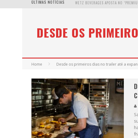
ÚLTIMAS NOTÍCIAS
DESDE OS PRIMEIRO
Home
Desde os primeiros dias no trailer até a exp
D
C
S
s
h
f