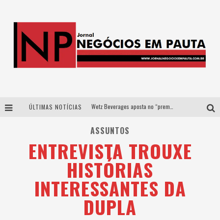
Wetz Beverages aposta no “premium acessível” para democratizar a alta coquetelaria com garrafas de 1 litro
ÚLTIMAS NOTÍCIAS
Apenas 20% das imobiliárias brasileiras utilizam IA e OLX quer mudar este cenário
ASSUNTOS
ENTREVISTA TROUXE
Como a Cortex seduziu Google, AWS e McDonald’s com IA para o go-to-market
HISTÓRIAS
Democratização do malte: Proibida utiliza estratégia de custo-benefício para o lazer do brasileiro
INTERESSANTES DA
DUPLA