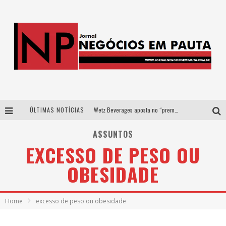
ÚLTIMAS NOTÍCIAS
Wetz Beverages aposta no “premium acessível” para democratizar a alta coquetelaria com garrafas de 1 litro
Apenas 20% das imobiliárias brasileiras utilizam IA e OLX quer mudar este cenário
ASSUNTOS
EXCESSO DE PESO OU
Como a Cortex seduziu Google, AWS e McDonald’s com IA para o go-to-market
OBESIDADE
Democratização do malte: Proibida utiliza estratégia de custo-benefício para o lazer do brasileiro
Home
excesso de peso ou obesidade