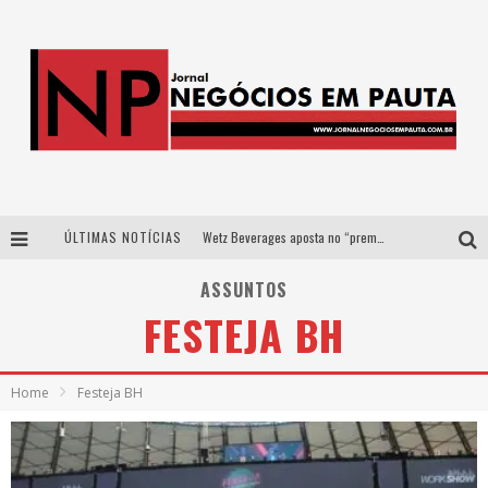
ÚLTIMAS NOTÍCIAS
Wetz Beverages aposta no “premium acessível” para democratizar a alta coquetelaria com garrafas de 1 litro
Apenas 20% das imobiliárias brasileiras utilizam IA e OLX quer mudar este cenário
ASSUNTOS
FESTEJA BH
Como a Cortex seduziu Google, AWS e McDonald’s com IA para o go-to-market
Democratização do malte: Proibida utiliza estratégia de custo-benefício para o lazer do brasileiro
Home
Festeja BH