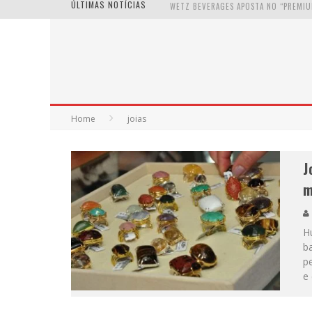
ÚLTIMAS NOTÍCIAS
Home
joias
J
m
Hu
ba
p
e