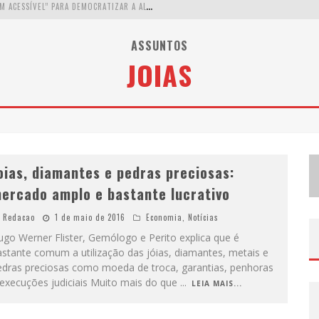
W
ETZ BEVERAGES APOSTA NO “PREMIUM ACESSÍVEL” PARA DEMOCRATIZAR A ALTA COQUETELARIA COM GARRAFAS DE 1 LITRO
A
PENAS 20% DAS IMOBILIÁRIAS BRASILEIRAS UTILIZAM IA E OLX QUER MUDAR ESTE CENÁRIO
ASSUNTOS
JOIAS
C
OMO A CORTEX SEDUZIU GOOGLE, AWS E MCDONALD’S COM IA PARA O GO-TO-MARKET
D
EMOCRATIZAÇÃO DO MALTE: PROIBIDA UTILIZA ESTRATÉGIA DE CUSTO-BENEFÍCIO PARA O LAZER DO BRASILEIRO
oias, diamantes e pedras preciosas:
ercado amplo e bastante lucrativo
Redacao
1 de maio de 2016
Economia
,
Notícias
go Werner Flister, Gemólogo e Perito explica que é
stante comum a utilização das jóias, diamantes, metais e
edras preciosas como moeda de troca, garantias, penhoras
 execuções judiciais Muito mais do que
...
LEIA MAIS...