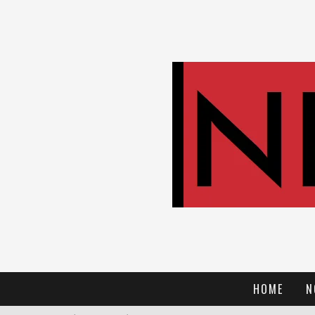
HOME
N