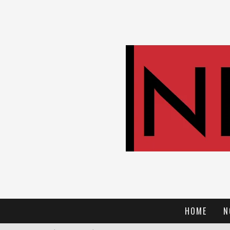
HOME
N