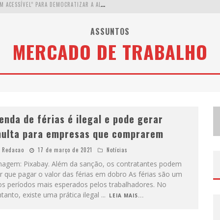
W
ETZ BEVERAGES APOSTA NO “PREMIUM ACESSÍVEL” PARA DEMOCRATIZAR A ALTA COQUETELARIA COM GARRAFAS DE 1 LITRO
A
PENAS 20% DAS IMOBILIÁRIAS BRASILEIRAS UTILIZAM IA E OLX QUER MUDAR ESTE CENÁRIO
ASSUNTOS
MERCADO DE TRABALHO
C
OMO A CORTEX SEDUZIU GOOGLE, AWS E MCDONALD’S COM IA PARA O GO-TO-MARKET
D
EMOCRATIZAÇÃO DO MALTE: PROIBIDA UTILIZA ESTRATÉGIA DE CUSTO-BENEFÍCIO PARA O LAZER DO BRASILEIRO
enda de férias é ilegal e pode gerar
ulta para empresas que comprarem
Redacao
17 de março de 2021
Notícias
magem: Pixabay. Além da sanção, os contratantes podem
r que pagar o valor das férias em dobro As férias são um
os períodos mais esperados pelos trabalhadores. No
tanto, existe uma prática ilegal
...
LEIA MAIS...