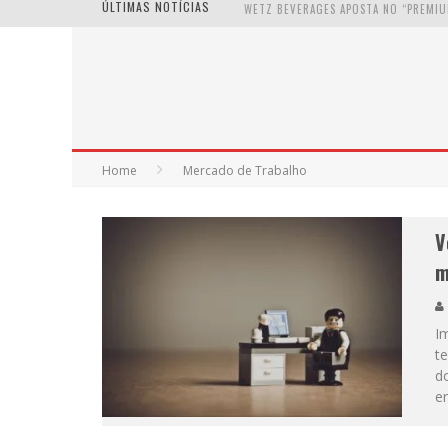
ÚLTIMAS NOTÍCIAS
Home
Mercado de Trabalho
V
m
I
te
d
en