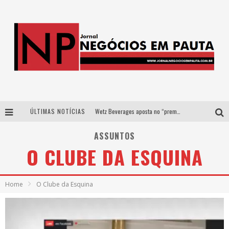
ÚLTIMAS NOTÍCIAS
Wetz Beverages aposta no “premium acessível” para democratizar a alta coquetelaria com garrafas de 1 litro
Apenas 20% das imobiliárias brasileiras utilizam IA e OLX quer mudar este cenário
ASSUNTOS
O CLUBE DA ESQUINA
Como a Cortex seduziu Google, AWS e McDonald’s com IA para o go-to-market
Democratização do malte: Proibida utiliza estratégia de custo-benefício para o lazer do brasileiro
Home
O Clube da Esquina