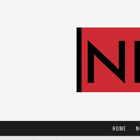
HOME
N