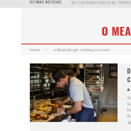
ÚLTIMAS NOTÍCIAS
O MEA
Home
o Meatz Burger continua a crescer
D
C
S
s
h
f
L