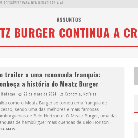
W
ETZ BEVERAGES APOSTA NO “PREMIUM ACESSÍVEL” PARA DEMOCRATIZAR A ALTA COQUETELARIA COM GARRAFAS DE 1 LITRO
A
PENAS 20% DAS IMOBILIÁRIAS BRASILEIRAS UTILIZAM IA E OLX QUER MUDAR ESTE CENÁRIO
ASSUNTOS
TZ BURGER CONTINUA A C
C
OMO A CORTEX SEDUZIU GOOGLE, AWS E MCDONALD’S COM IA PARA O GO-TO-MARKET
D
EMOCRATIZAÇÃO DO MALTE: PROIBIDA UTILIZA ESTRATÉGIA DE CUSTO-BENEFÍCIO PARA O LAZER DO BRASILEIRO
o trailer a uma renomada franquia:
onheça a história do Meatz Burger
Redacao
22 de maio de 2024
Economia
,
Notícias
aiba como o Meatz Burger se tornou uma franquia de
ucesso, sendo uma das melhores e mais famosas
amburguerias de Belo Horizonte O Meatz Burger, uma das
ranquias de hambúrguer mais queridas de Belo Horizon
...
EIA MAIS...