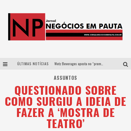
ÚLTIMAS NOTÍCIAS
Wetz Beverages aposta no “premium acessível” para democratizar a alta coquetelaria com garrafas de 1 litro
Apenas 20% das imobiliárias brasileiras utilizam IA e OLX quer mudar este cenário
ASSUNTOS
QUESTIONADO SOBRE
Como a Cortex seduziu Google, AWS e McDonald’s com IA para o go-to-market
COMO SURGIU A IDEIA DE
Democratização do malte: Proibida utiliza estratégia de custo-benefício para o lazer do brasileiro
FAZER A ‘MOSTRA DE
TEATRO’