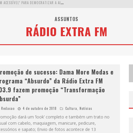
W
ETZ BEVERAGES APOSTA NO “PREMIUM ACESSÍVEL” PARA DEMOCRATIZAR A ALTA COQUETELARIA COM GARRAFAS DE 1 LITRO
A
PENAS 20% DAS IMOBILIÁRIAS BRASILEIRAS UTILIZAM IA E OLX QUER MUDAR ESTE CENÁRIO
ASSUNTOS
RÁDIO EXTRA FM
C
OMO A CORTEX SEDUZIU GOOGLE, AWS E MCDONALD’S COM IA PARA O GO-TO-MARKET
D
EMOCRATIZAÇÃO DO MALTE: PROIBIDA UTILIZA ESTRATÉGIA DE CUSTO-BENEFÍCIO PARA O LAZER DO BRASILEIRO
romoção de sucesso: Dama More Modas e
rograma “Absurdo” da Rádio Extra FM
03.9 fazem promoção “Transformação
bsurda”
Redacao
4 de outubro de 2018
Cultura
,
Notícias
romoção dará um ‘look’ completo e também um trato no
isual com cabelo, maquiagem, manicure, pedicure,
essórios e sapato; Envio de fotos acontece de 13