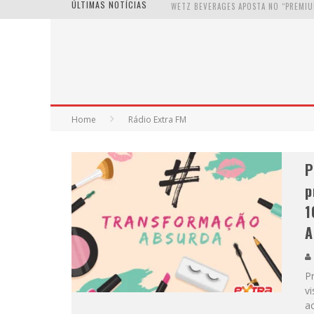
ÚLTIMAS NOTÍCIAS
Home
Rádio Extra FM
P
p
1
A
P
v
ac