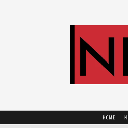
HOME
N