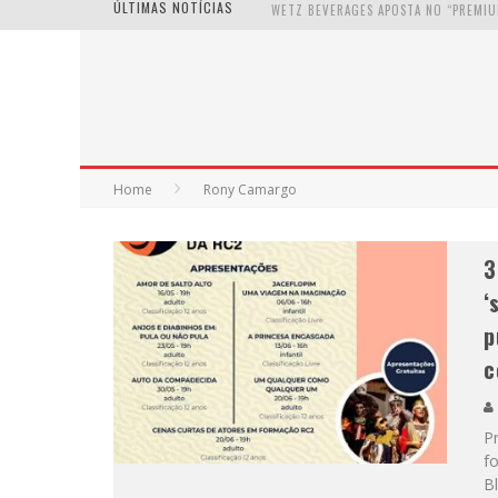
ÚLTIMAS NOTÍCIAS
Home
Rony Camargo
3
‘
p
c
Pr
fo
Bl