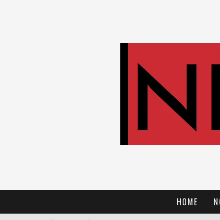
HOME
N