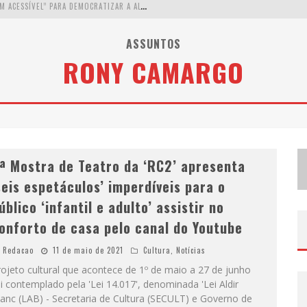
W
ETZ BEVERAGES APOSTA NO “PREMIUM ACESSÍVEL” PARA DEMOCRATIZAR A ALTA COQUETELARIA COM GARRAFAS DE 1 LITRO
A
PENAS 20% DAS IMOBILIÁRIAS BRASILEIRAS UTILIZAM IA E OLX QUER MUDAR ESTE CENÁRIO
ASSUNTOS
RONY CAMARGO
C
OMO A CORTEX SEDUZIU GOOGLE, AWS E MCDONALD’S COM IA PARA O GO-TO-MARKET
D
EMOCRATIZAÇÃO DO MALTE: PROIBIDA UTILIZA ESTRATÉGIA DE CUSTO-BENEFÍCIO PARA O LAZER DO BRASILEIRO
ª Mostra de Teatro da ‘RC2’ apresenta
seis espetáculos’ imperdíveis para o
úblico ‘infantil e adulto’ assistir no
onforto de casa pelo canal do Youtube
Redacao
11 de maio de 2021
Cultura
,
Notícias
ojeto cultural que acontece de 1º de maio a 27 de junho
i contemplado pela 'Lei 14.017', denominada 'Lei Aldir
anc (LAB) - Secretaria de Cultura (SECULT) e Governo de