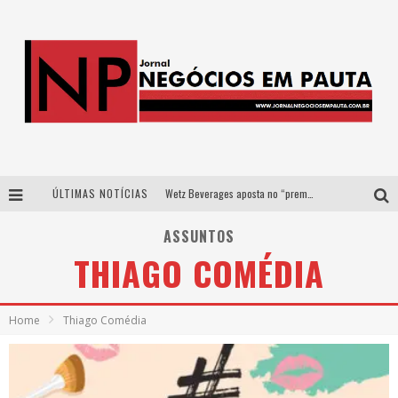
ÚLTIMAS NOTÍCIAS
Wetz Beverages aposta no “premium acessível” para democratizar a alta coquetelaria com garrafas de 1 litro
Apenas 20% das imobiliárias brasileiras utilizam IA e OLX quer mudar este cenário
ASSUNTOS
THIAGO COMÉDIA
Como a Cortex seduziu Google, AWS e McDonald’s com IA para o go-to-market
Democratização do malte: Proibida utiliza estratégia de custo-benefício para o lazer do brasileiro
Home
Thiago Comédia