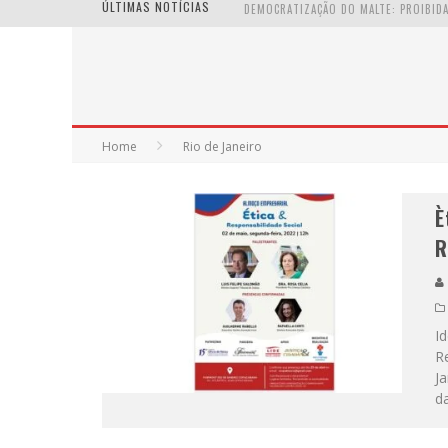
ÚLTIMAS NOTÍCIAS
Home
Rio de Janeiro
È
R
Id
Re
J
da