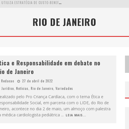
W
ETZ BEVERAGES APOSTA NO “PREMIUM ACESSÍVEL” PARA DEMOCRATIZAR A ALTA COQUETELARIA COM GARRAFAS DE 1 LITRO
RIO DE JANEIRO
A
PENAS 20% DAS IMOBILIÁRIAS BRASILEIRAS UTILIZAM IA E OLX QUER MUDAR ESTE CENÁRIO
C
OMO A CORTEX SEDUZIU GOOGLE, AWS E MCDONALD’S COM IA PARA O GO-TO-MARKET
tica e Responsabilidade em debate no
io de Janeiro
Redacao
27 de abril de 2022
Jurídico
,
Notícias
,
Rio de Janeiro
,
Variedades
ealizado pelo Pro Criança Cardíaca, com o tema Ética e
sponsabilidade Social, em parceria com o LIDE, do Rio de
aneiro, acontece no dia 2 de maio, um almoço com palestra
 médica cardiologista pediátrica
...
LEIA MAIS...