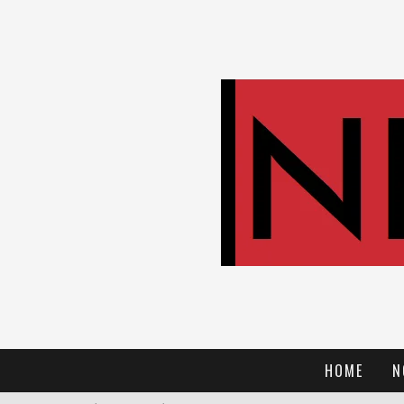
HOME
N