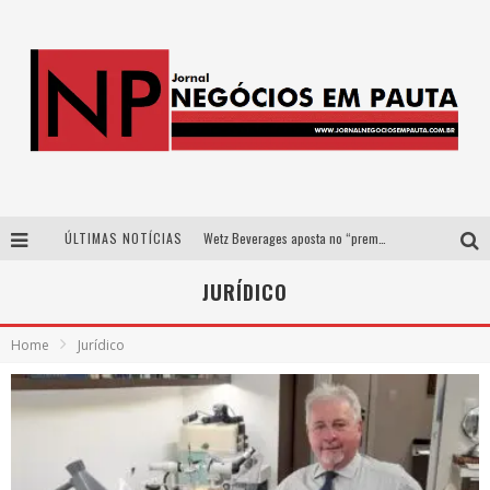
ÚLTIMAS NOTÍCIAS
Wetz Beverages aposta no “premium acessível” para democratizar a alta coquetelaria com garrafas de 1 litro
Apenas 20% das imobiliárias brasileiras utilizam IA e OLX quer mudar este cenário
JURÍDICO
Como a Cortex seduziu Google, AWS e McDonald’s com IA para o go-to-market
Home
Jurídico
Democratização do malte: Proibida utiliza estratégia de custo-benefício para o lazer do brasileiro