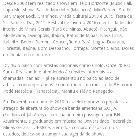
Desde 2008 tem realizado shows em Belo Horizonte (Music Hall,
Lapa Multshow, Bar do Marcinho (Macacos), Mix Garden, Studio
Bar, Major Lock, Granfinos, Virada Cultural 2013 e 2015, festa de
St. Patrick’s Day 2012, Festival de Inverno 2016) e em cidades do
interior de Minas Gerais (Pará de Minas, Abaeté, Pitangui, João
Monlevade, Divinopólis, Itabira, Patos de Minas, Nova Lima,
Itabirito, Betim, Bambuí, Conceição do Pará, Lagoa Dourada,
Florestal, Itaúna, Bom Despacho, Formiga, Montes Claros, Dores
do Indaiá, entre outras).
Dividiu o palco com artistas nacionais como Criolo, Onze:20 e O
Surto. Realizando e atendendo à convites informais – as
chamadas “canjas” – já se apresentou no palco ao lado de
artistas contemporâneos e conterrâneos da música de BH, como
Podé Nastácia (Tianastácia), Manitu e Flávio Renegado.
Em Dezembro do ano de 2010 foi – eleito por voto popular – a
atração de abertura do show da banda americana S.O.J.A.
(Soldiers of Jah Army) – em sua primeira passagem por BH.
Atualmente, é graduando em música na Universidade Federal de
Minas Gerais – UFMG e, além dos compromissos com os
estudos, dedica-se a cumprir sua agenda de shows.