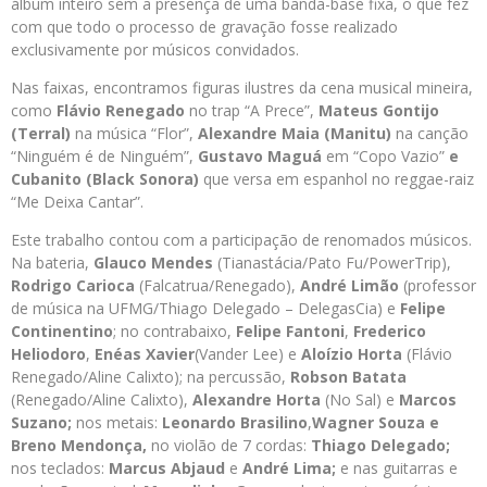
álbum inteiro sem a presença de uma banda-base fixa, o que fez
com que todo o processo de gravação fosse realizado
exclusivamente por músicos convidados.
Nas faixas, encontramos figuras ilustres da cena musical mineira,
como
Flávio Renegado
no trap “A Prece”,
Mateus Gontijo
(Terral)
na música “Flor”,
Alexandre Maia (Manitu)
na canção
“Ninguém é de Ninguém”,
Gustavo Maguá
em “Copo Vazio”
e
Cubanito (Black Sonora)
que versa em espanhol no reggae-raiz
“Me Deixa Cantar”.
Este trabalho contou com a participação de renomados músicos.
Na bateria,
Glauco Mendes
(Tianastácia/Pato Fu/PowerTrip),
Rodrigo Carioca
(Falcatrua/Renegado),
André Limão
(professor
de música na UFMG/Thiago Delegado – DelegasCia) e
Felipe
Continentino
; no contrabaixo,
Felipe Fantoni
,
Frederico
Heliodoro
,
Enéas Xavier
(Vander Lee) e
Aloízio Horta
(Flávio
Renegado/Aline Calixto); na percussão,
Robson Batata
(Renegado/Aline Calixto),
Alexandre Horta
(No Sal) e
Marcos
Suzano;
nos metais:
Leonardo Brasilino
,
Wagner Souza e
Breno Mendonça,
no violão de 7 cordas:
Thiago Delegado;
nos teclados:
Marcus Abjaud
e
André Lima;
e nas guitarras e