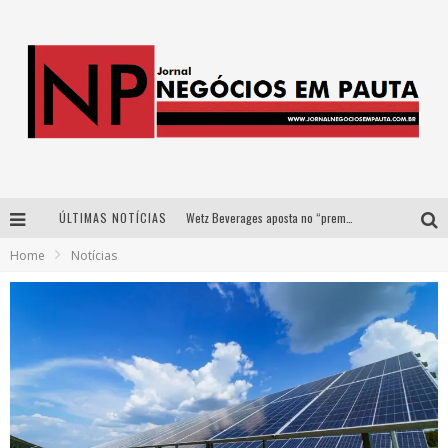
ÚLTIMAS NOTÍCIAS
Wetz Beverages aposta no “premium acessível” para democratizar a alta coquetelaria com garrafas de 1 litro
Home
Notícias
Apenas 20% das imobiliárias brasileiras utilizam IA e OLX quer mudar este cenário
Como a Cortex seduziu Google, AWS e McDonald’s com IA para o go-to-market
Democratização do malte: Proibida utiliza estratégia de custo-benefício para o lazer do brasileiro