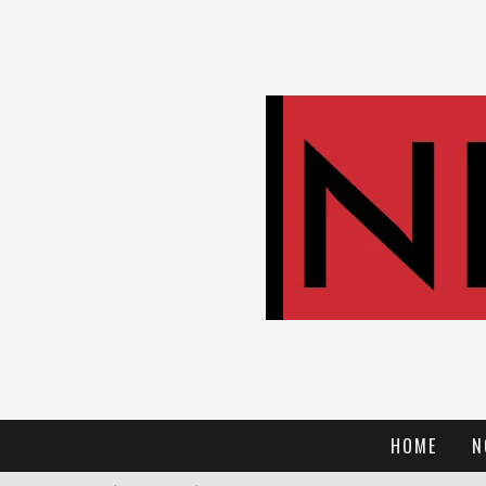
HOME
N