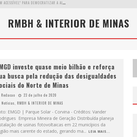
W
ETZ BEVERAGES APOSTA NO “PREMIUM ACESSÍVEL” PARA DEMOCRATIZAR A ALTA COQUETELARIA COM GARRAFAS DE 1 LITRO
A
PENAS 20% DAS IMOBILIÁRIAS BRASILEIRAS UTILIZAM IA E OLX QUER MUDAR ESTE CENÁRIO
RMBH & INTERIOR DE MINAS
C
OMO A CORTEX SEDUZIU GOOGLE, AWS E MCDONALD’S COM IA PARA O GO-TO-MARKET
D
EMOCRATIZAÇÃO DO MALTE: PROIBIDA UTILIZA ESTRATÉGIA DE CUSTO-BENEFÍCIO PARA O LAZER DO BRASILEIRO
MGD investe quase meio bilhão e reforça
ua busca pela redução das desigualdades
ociais do Norte de Minas
Redacao
23 de julho de 2020
Notícias
,
RMBH & INTERIOR DE MINAS
to: EMGD | Parque Solar - Corvina - Créditos: Vander
odrigues Empresa Mineira de Geração Distribuída planeja
stalação de usinas fotovoltaicas em 22 municípios da
egião mais carente do estado, gerando ma
...
LEIA MAIS...