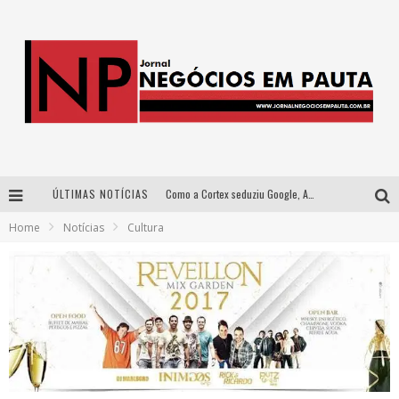
ÚLTIMAS NOTÍCIAS
Como a Cortex seduziu Google, AWS e McDonald’s com IA para o go-to-market
Home
Notícias
Cultura
Democratização do malte: Proibida utiliza estratégia de custo-benefício para o lazer do brasileiro
Wetz Beverages aposta no “premium acessível” para democratizar a alta coquetelaria com garrafas de 1 litro
Apenas 20% das imobiliárias brasileiras utilizam IA e OLX quer mudar este cenário