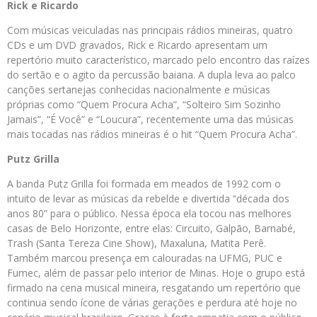
Rick e Ricardo
Com músicas veiculadas nas principais rádios mineiras, quatro
CDs e um DVD gravados, Rick e Ricardo apresentam um
repertório muito característico, marcado pelo encontro das raízes
do sertão e o agito da percussão baiana. A dupla leva ao palco
canções sertanejas conhecidas nacionalmente e músicas
próprias como “Quem Procura Acha”, “Solteiro Sim Sozinho
Jamais”, “É Você” e “Loucura”, recentemente uma das músicas
mais tocadas nas rádios mineiras é o hit “Quem Procura Acha”.
Putz Grilla
A banda Putz Grilla foi formada em meados de 1992 com o
intuito de levar as músicas da rebelde e divertida “década dos
anos 80” para o público. Nessa época ela tocou nas melhores
casas de Belo Horizonte, entre elas: Circuito, Galpão, Barnabé,
Trash (Santa Tereza Cine Show), Maxaluna, Matita Perê.
Também marcou presença em calouradas na UFMG, PUC e
Fumec, além de passar pelo interior de Minas. Hoje o grupo está
firmado na cena musical mineira, resgatando um repertório que
continua sendo ícone de várias gerações e perdura até hoje no