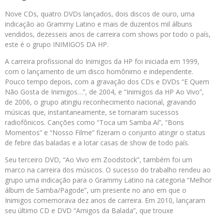
Nove CDs, quatro DVDs lançados, dois discos de ouro, uma
indicação ao Grammy Latino e mais de duzentos mil álbuns
vendidos, dezesseis anos de carreira com shows por todo o país,
este é o grupo INIMIGOS DA HP.
A carreira profissional do Inimigos da HP foi iniciada em 1999,
com o lançamento de um disco homônimo e independente.
Pouco tempo depois, com a gravação dos CDs e DVDs “E Quem
Não Gosta de Inimigos…”, de 2004, e “Inimigos da HP Ao Vivo”,
de 2006, o grupo atingiu reconhecimento nacional, gravando
músicas que, instantaneamente, se tornaram sucessos
radiofônicos. Canções como “Toca um Samba Aí”, “Bons
Momentos” e “Nosso Filme” fizeram o conjunto atingir o status
de febre das baladas e a lotar casas de show de todo país.
Seu terceiro DVD, “Ao Vivo em Zoodstock”, também foi um
marco na carreira dos músicos. O sucesso do trabalho rendeu ao
grupo uma indicação para o Grammy Latino na categoria “Melhor
álbum de Samba/Pagode”, um presente no ano em que o
Inimigos comemorava dez anos de carreira. Em 2010, lançaram
seu último CD e DVD “Amigos da Balada”, que trouxe