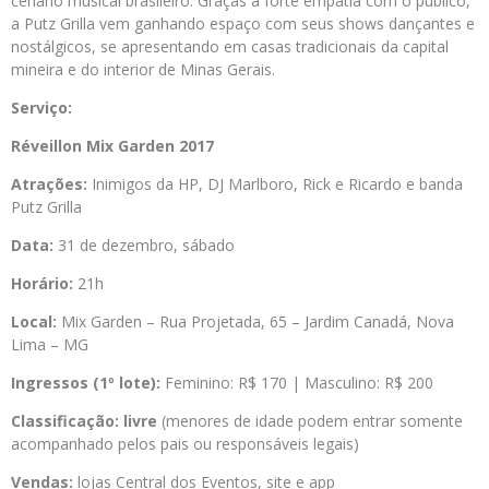
cenário musical brasileiro. Graças à forte empatia com o público,
a Putz Grilla vem ganhando espaço com seus shows dançantes e
nostálgicos, se apresentando em casas tradicionais da capital
mineira e do interior de Minas Gerais.
Serviço:
Réveillon Mix Garden 2017
Atrações:
Inimigos da HP, DJ Marlboro, Rick e Ricardo e banda
Putz Grilla
Data:
31 de dezembro, sábado
Horário:
21h
Local:
Mix Garden – Rua Projetada, 65 – Jardim Canadá, Nova
Lima – MG
Ingressos (1º lote):
Feminino: R$ 170 | Masculino: R$ 200
Classificação: livre
(menores de idade podem entrar somente
acompanhado pelos pais ou responsáveis legais)
Vendas:
lojas Central dos Eventos, site e app