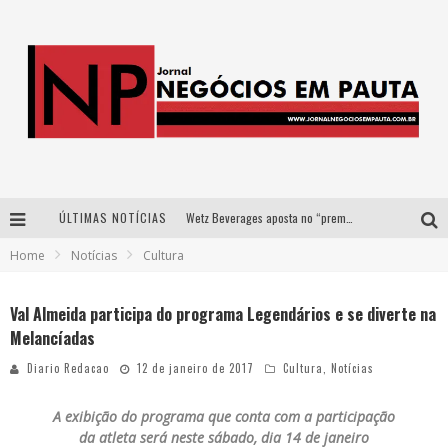
ÚLTIMAS NOTÍCIAS
Wetz Beverages aposta no “premium acessível” para democratizar a alta coquetelaria com garrafas de 1 litro
Home
Notícias
Cultura
Apenas 20% das imobiliárias brasileiras utilizam IA e OLX quer mudar este cenário
Como a Cortex seduziu Google, AWS e McDonald’s com IA para o go-to-market
Val Almeida participa do programa Legendários e se diverte na
Melancíadas
Democratização do malte: Proibida utiliza estratégia de custo-benefício para o lazer do brasileiro
Diario Redacao
12 de janeiro de 2017
Cultura
,
Notícias
A exibição do programa que conta com a participação
da atleta será neste sábado, dia 14 de janeiro