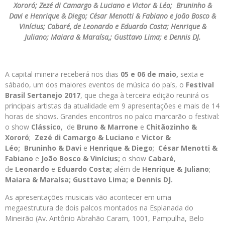
Xororó; Zezé di Camargo & Luciano e Victor & Léo; Bruninho &
Davi e Henrique & Diego; César Menotti & Fabiano e João Bosco &
Vinícius; Cabaré, de Leonardo e Eduardo Costa; Henrique &
Juliano; Maiara & Maraísa,; Gusttavo Lima; e Dennis DJ.
A capital mineira receberá nos dias
05 e 06 de maio,
sexta e
sábado, um dos maiores eventos de música do país, o
Festival
Brasil Sertanejo 2017
, que chega à terceira edição reunirá os
principais artistas da atualidade em 9 apresentações e mais de 14
horas de shows. Grandes encontros no palco marcarão o festival:
o show
Clássico
, de
Bruno & Marrone
e
Chitãozinho &
Xororó
;
Zezé di Camargo & Luciano
e
Victor &
Léo;
Bruninho & Davi
e
Henrique & Diego
;
César Menotti &
Fabiano
e
João Bosco & Vinícius;
o show
Cabaré
,
de
Leonardo
e
Eduardo Costa
;
além de
Henrique & Juliano
;
Maiara & Maraísa
;
Gusttavo Lima;
e
Dennis DJ
.
As apresentações musicais vão acontecer em uma
megaestrutura de dois palcos montados na Esplanada do
Mineirão (Av. Antônio Abrahão Caram, 1001, Pampulha, Belo