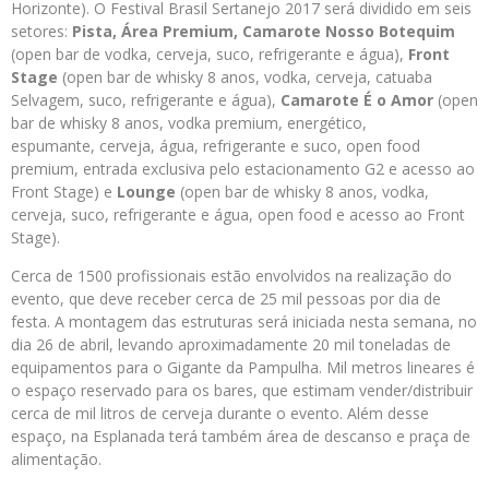
Horizonte). O Festival Brasil Sertanejo 2017 será dividido em seis
setores:
Pista, Área Premium, Camarote Nosso Botequim
(open bar de vodka, cerveja, suco, refrigerante e água),
Front
Stage
(open bar de whisky 8 anos, vodka, cerveja, catuaba
Selvagem, suco, refrigerante e água),
Camarote É o Amor
(open
bar de whisky 8 anos, vodka premium, energético,
espumante, cerveja, água, refrigerante e suco, open food
premium, entrada exclusiva pelo estacionamento G2 e acesso ao
Front Stage) e
Lounge
(open bar de whisky 8 anos, vodka,
cerveja, suco, refrigerante e água, open food e acesso ao Front
Stage).
Cerca de 1500 profissionais estão envolvidos na realização do
evento, que deve receber cerca de 25 mil pessoas por dia de
festa. A montagem das estruturas será iniciada nesta semana, no
dia 26 de abril, levando aproximadamente 20 mil toneladas de
equipamentos para o Gigante da Pampulha. Mil metros lineares é
o espaço reservado para os bares, que estimam vender/distribuir
cerca de mil litros de cerveja durante o evento. Além desse
espaço, na Esplanada terá também área de descanso e praça de
alimentação.