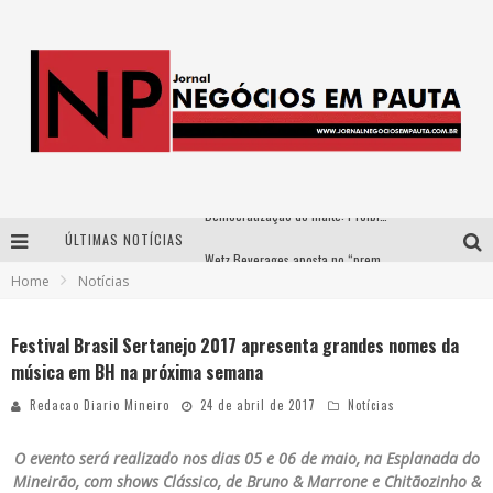
ÚLTIMAS NOTÍCIAS
Wetz Beverages aposta no “premium acessível” para democratizar a alta coquetelaria com garrafas de 1 litro
Home
Notícias
Apenas 20% das imobiliárias brasileiras utilizam IA e OLX quer mudar este cenário
Como a Cortex seduziu Google, AWS e McDonald’s com IA para o go-to-market
Festival Brasil Sertanejo 2017 apresenta grandes nomes da
música em BH na próxima semana
Democratização do malte: Proibida utiliza estratégia de custo-benefício para o lazer do brasileiro
Redacao Diario Mineiro
24 de abril de 2017
Notícias
O evento será realizado nos dias 05 e 06 de maio, na Esplanada do
Mineirão, com shows Clássico, de Bruno & Marrone e Chitãozinho &