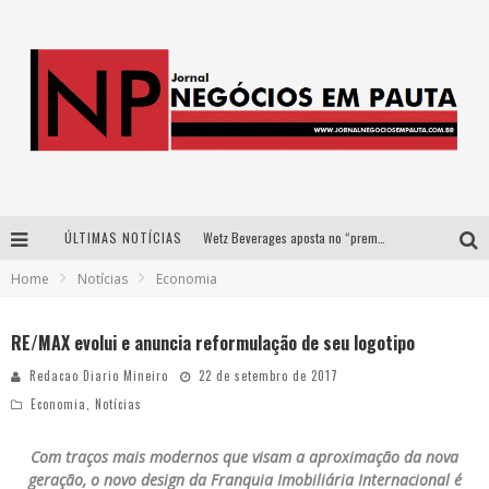
ÚLTIMAS NOTÍCIAS
Wetz Beverages aposta no “premium acessível” para democratizar a alta coquetelaria com garrafas de 1 litro
Home
Notícias
Economia
Apenas 20% das imobiliárias brasileiras utilizam IA e OLX quer mudar este cenário
Como a Cortex seduziu Google, AWS e McDonald’s com IA para o go-to-market
RE/MAX evolui e anuncia reformulação de seu logotipo
Democratização do malte: Proibida utiliza estratégia de custo-benefício para o lazer do brasileiro
Redacao Diario Mineiro
22 de setembro de 2017
Economia
,
Notícias
Com traços mais modernos que visam a aproximação da nova
geração, o novo design da Franquia Imobiliária Internacional é