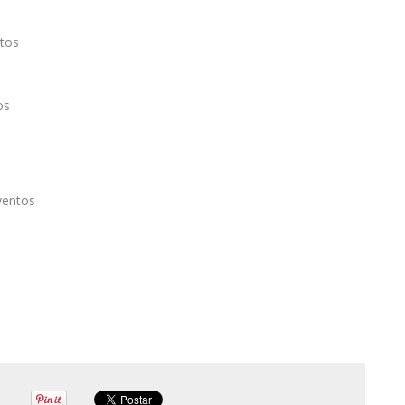
tos
os
ventos