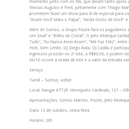
momento junto com os fãs, que deram tanto apoio a ban
Vinicius Augusto e Fred, juntamente com Thiago Mart
prometem fazer um show para lá de especial para os
“Assim Você Mata o Papai”, “Ainda Gosto de Você” e “
Além do Sorriso, o Grupo Pixote fará os pagodeiros
Um Sinal” e “Brilho de Cristal”. O Jeito Moleque tamb
Tudo”, “Eu Nunca Amei Assim”, “Me Faz Feliz”, entre
Hott, Sem Limite, DJ Diego Ávila, DJ Caddu e partic
ingressos já estão no 2º lote, a R$80,00, e podem se
06/10 ocorre a virada de lote e o valor da entrada s
Serviço
Turnê – Sorriso, voltei!
Local: Hangar 677 (R. Henriqueto Cardinale, 121 – Ol
Apresentações: Sorriso Maroto, Pixote, Jeito Moleque
Data: 12 de outubro, sexta-feira.
Horário: 20h