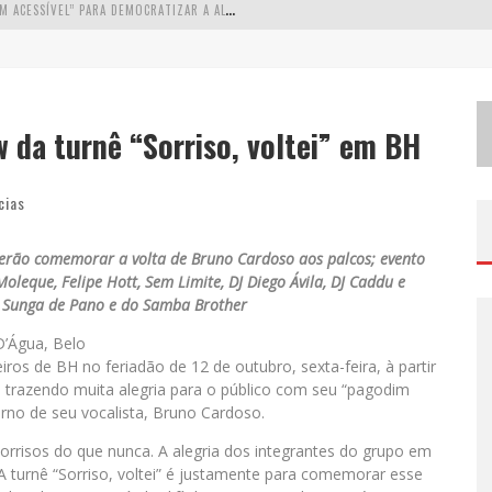
W
ETZ BEVERAGES APOSTA NO “PREMIUM ACESSÍVEL” PARA DEMOCRATIZAR A ALTA COQUETELARIA COM GARRAFAS DE 1 LITRO
A
PENAS 20% DAS IMOBILIÁRIAS BRASILEIRAS UTILIZAM IA E OLX QUER MUDAR ESTE CENÁRIO
C
OMO A CORTEX SEDUZIU GOOGLE, AWS E MCDONALD’S COM IA PARA O GO-TO-MARKET
 da turnê “Sorriso, voltei” em BH
D
EMOCRATIZAÇÃO DO MALTE: PROIBIDA UTILIZA ESTRATÉGIA DE CUSTO-BENEFÍCIO PARA O LAZER DO BRASILEIRO
cias
derão comemorar a volta de Bruno Cardoso aos palcos; evento
oleque, Felipe Hott, Sem Limite, DJ Diego Ávila, DJ Caddu e
o Sunga de Pano e do Samba Brother
D’Água, Belo
os de BH no feriadão de 12 de outubro, sexta-feira, à partir
l, trazendo muita alegria para o público com seu “pagodim
rno de seu vocalista, Bruno Cardoso.
orrisos do que nunca. A alegria dos integrantes do grupo em
 A turnê “Sorriso, voltei” é justamente para comemorar esse