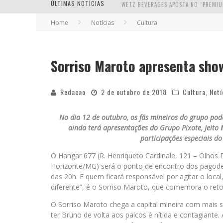
ÚLTIMAS NOTÍCIAS
Home
Notícias
Cultura
Sorriso Maroto apresenta show
Redacao
2 de outubro de 2018
Cultura
,
Notí
No dia 12 de outubro, os fãs mineiros do grupo po
ainda terá apresentações do Grupo Pixote, Jeito M
participações especiais d
O Hangar 677 (R. Henriqueto Cardinale, 121 – Olhos 
Horizonte/MG) será o ponto de encontro dos pagodeir
das 20h. E quem ficará responsável por agitar o loca
diferente”, é o Sorriso Maroto, que comemora o reto
O Sorriso Maroto chega a capital mineira com mais s
ter Bruno de volta aos palcos é nítida e contagiante.