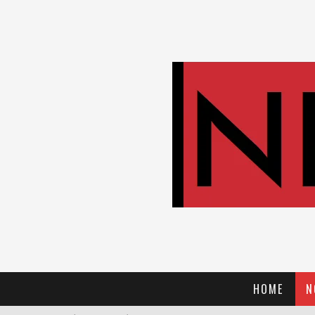
HOME
N