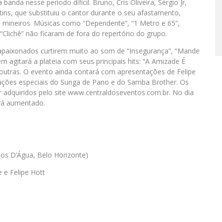
da nesse período difícil. Bruno, Cris Oliveira, Sérgio Jr,
ins, que substituiu o cantor durante o seu afastamento,
 mineiros. Músicas como “Dependente”, “1 Metro e 65”,
Clichê” não ficaram de fora do repertório do grupo.
 apaixonados curtirem muito ao som de “Insegurança”, “Mande
ém agitará a plateia com seus principais hits: “A Amizade É
 outras. O evento ainda contará com apresentações de Felipe
ipações especiais do Sunga de Pano e do Samba Brother. Os
r adquiridos pelo site www.centraldoseventos.com.br. No dia
erá aumentado.
hos D’Água, Belo Horizonte)
 e Felipe Hott