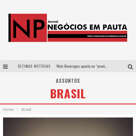
ÚLTIMAS NOTÍCIAS
Wetz Beverages aposta no “premium acessível” para democratizar a alta coquetelaria com garrafas de 1 litro
Apenas 20% das imobiliárias brasileiras utilizam IA e OLX quer mudar este cenário
ASSUNTOS
BRASIL
Como a Cortex seduziu Google, AWS e McDonald’s com IA para o go-to-market
Democratização do malte: Proibida utiliza estratégia de custo-benefício para o lazer do brasileiro
Home
Brasil