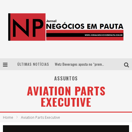
ÚLTIMAS NOTÍCIAS
Wetz Beverages aposta no “premium acessível” para democratizar a alta coquetelaria com garrafas de 1 litro
Apenas 20% das imobiliárias brasileiras utilizam IA e OLX quer mudar este cenário
ASSUNTOS
AVIATION PARTS
Como a Cortex seduziu Google, AWS e McDonald’s com IA para o go-to-market
EXECUTIVE
Democratização do malte: Proibida utiliza estratégia de custo-benefício para o lazer do brasileiro
Home
Aviation Parts Executive