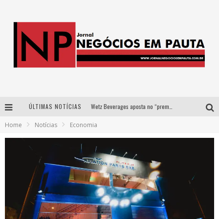
ÚLTIMAS NOTÍCIAS
Wetz Beverages aposta no “premium acessível” para democratizar a alta coquetelaria com garrafas de 1 litro
Home
Notícias
Economia
Apenas 20% das imobiliárias brasileiras utilizam IA e OLX quer mudar este cenário
Como a Cortex seduziu Google, AWS e McDonald’s com IA para o go-to-market
Democratização do malte: Proibida utiliza estratégia de custo-benefício para o lazer do brasileiro