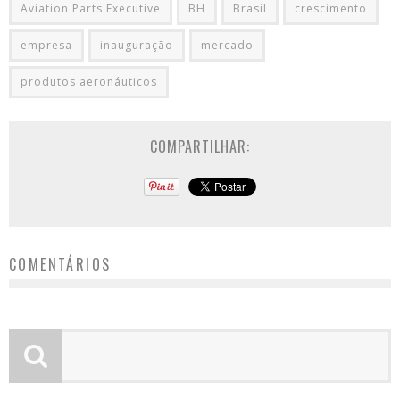
Aviation Parts Executive
BH
Brasil
crescimento
empresa
inauguração
mercado
produtos aeronáuticos
COMPARTILHAR:
COMENTÁRIOS