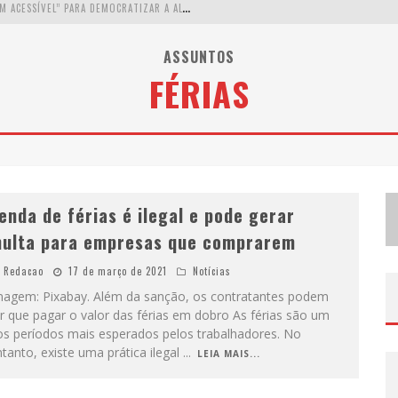
W
ETZ BEVERAGES APOSTA NO “PREMIUM ACESSÍVEL” PARA DEMOCRATIZAR A ALTA COQUETELARIA COM GARRAFAS DE 1 LITRO
A
PENAS 20% DAS IMOBILIÁRIAS BRASILEIRAS UTILIZAM IA E OLX QUER MUDAR ESTE CENÁRIO
ASSUNTOS
FÉRIAS
C
OMO A CORTEX SEDUZIU GOOGLE, AWS E MCDONALD’S COM IA PARA O GO-TO-MARKET
D
EMOCRATIZAÇÃO DO MALTE: PROIBIDA UTILIZA ESTRATÉGIA DE CUSTO-BENEFÍCIO PARA O LAZER DO BRASILEIRO
enda de férias é ilegal e pode gerar
ulta para empresas que comprarem
Redacao
17 de março de 2021
Notícias
magem: Pixabay. Além da sanção, os contratantes podem
r que pagar o valor das férias em dobro As férias são um
os períodos mais esperados pelos trabalhadores. No
tanto, existe uma prática ilegal
...
LEIA MAIS...