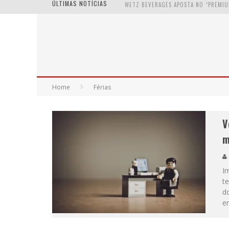
ÚLTIMAS NOTÍCIAS
Home
Férias
V
m
I
te
d
en