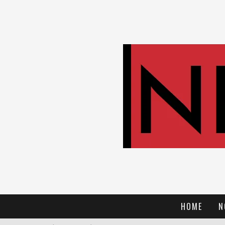
HOME
N