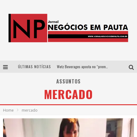
ÚLTIMAS NOTÍCIAS
Wetz Beverages aposta no “premium acessível” para democratizar a alta coquetelaria com garrafas de 1 litro
Apenas 20% das imobiliárias brasileiras utilizam IA e OLX quer mudar este cenário
ASSUNTOS
MERCADO
Como a Cortex seduziu Google, AWS e McDonald’s com IA para o go-to-market
Democratização do malte: Proibida utiliza estratégia de custo-benefício para o lazer do brasileiro
Home
mercado